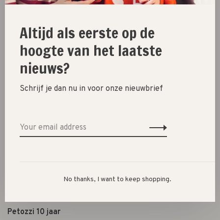
Shoes
Altijd als eerste op de
Presents
hoogte van het laatste
Lifestyle
nieuws?
Shop the look
Schrijf je dan nu in voor onze nieuwbrief
About us
Opening hours
Terms & conditions
Privacy policy
Payment options
Shipping, exchanges & returns
No thanks, I want to keep shopping.
Shopping in Den Bosch
Petozzi 10 jaar