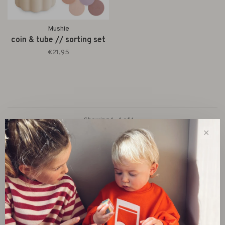
Mushie
coin & tube // sorting set
€21,95
Showing 1 - 1 of 1
✕
New
SALE 30%
SALE 60%
Clothes