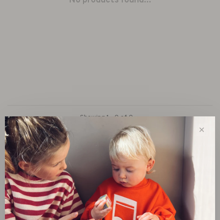
No products found...
Showing 1 - 0 of 0
✕
New
SALE 30%
SALE 60%
Clothes