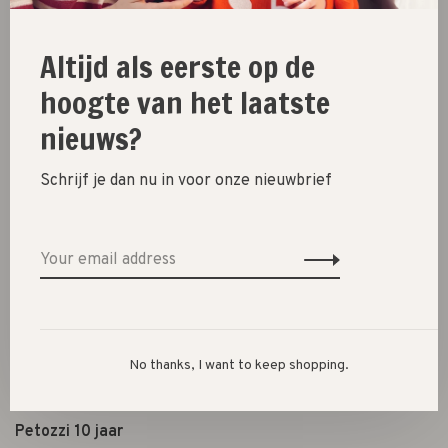
Shoes
Altijd als eerste op de
Presents
hoogte van het laatste
Lifestyle
nieuws?
Shop the look
Schrijf je dan nu in voor onze nieuwbrief
About us
Opening hours
Terms & conditions
Privacy policy
Payment options
Shipping, exchanges & returns
No thanks, I want to keep shopping.
Shopping in Den Bosch
Petozzi 10 jaar