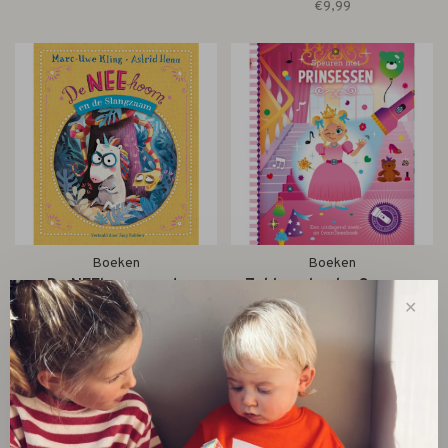
€9,99
Boeken
Boeken
De NEEhoorn en de
Zaklampboek - Speuren
✕
Slangzaam
met prinsessen
€17,99
€9,99