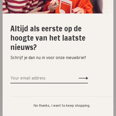
Altijd als eerste op de
hoogte van het laatste
Boeken
Boeken
Twee vechtende
Sinterklaas // C. Dematons
nieuws?
eekhoorntjes (kartonboek)
€17,99
€11,99
Schrijf je dan nu in voor onze nieuwbrief
Showing 1 - 8 of 8
No thanks, I want to keep shopping.
New