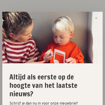
Size :
✕
4
6
8
10
12
Out of stock
Size guide
Share this product:
Facebook
Twitter
Pinterest
Email
Altijd als eerste op de
hoogte van het laatste
nieuws?
New
Schrijf je dan nu in voor onze nieuwbrief
SALE 30%