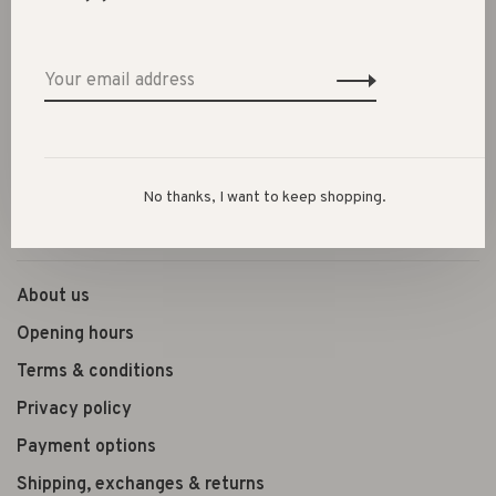
SALE 60%
Clothes
Shoes
Presents
Lifestyle
No thanks, I want to keep shopping.
Shop the look
About us
Opening hours
Terms & conditions
Privacy policy
Payment options
Shipping, exchanges & returns