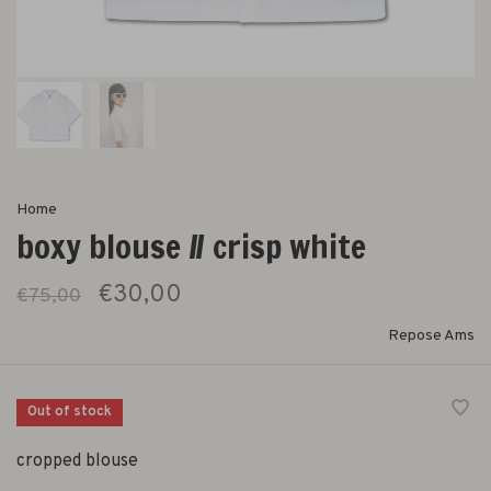
Home
boxy blouse // crisp white
€30,00
€75,00
Repose Ams
Out of stock
cropped blouse