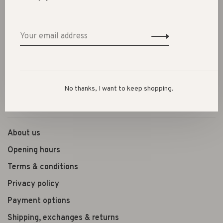
SALE 60%
Clothes
Shoes
Presents
Lifestyle
No thanks, I want to keep shopping.
Shop the look
About us
Opening hours
Terms & conditions
Privacy policy
Payment options
Shipping, exchanges & returns