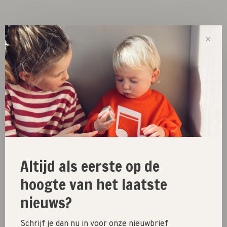
Size :
✕
0-3m
3-6m
6-9m
9-12m
Out of stock
Size guide
Share this product:
Facebook
Twitter
Pinterest
Email
Altijd als eerste op de
hoogte van het laatste
nieuws?
New
Schrijf je dan nu in voor onze nieuwbrief
SALE 30%