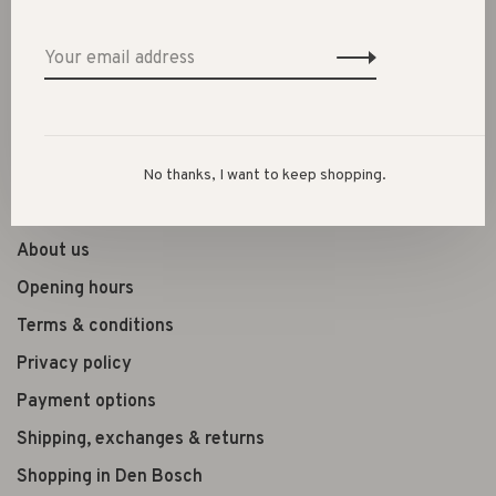
Clothes
Shoes
Presents
Lifestyle
No thanks, I want to keep shopping.
Shop the look
About us
Opening hours
Terms & conditions
Privacy policy
Payment options
Shipping, exchanges & returns
Shopping in Den Bosch