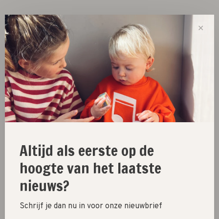
✕
-
+
Quantity:
Add to cart
Size guide
Share this product:
Facebook
Twitter
Pinterest
Email
Altijd als eerste op de
hoogte van het laatste
nieuws?
New
SALE 30%
Schrijf je dan nu in voor onze nieuwbrief
SALE 60%