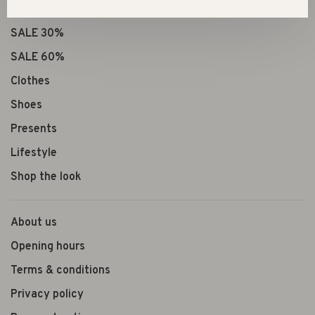
New
SALE 30%
SALE 60%
Clothes
Shoes
Presents
Lifestyle
Shop the look
About us
Opening hours
Terms & conditions
Privacy policy