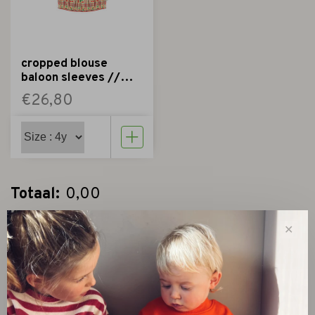
cropped blouse
baloon sleeves //
light yellow w
€26,80
cherries
Totaal:
0,00
✕
Kies een product
Share this product:
Facebook
Twitter
Pinterest
Email