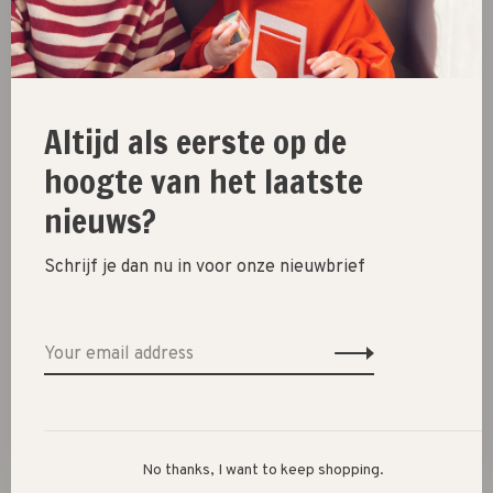
Related products
Back to home
-60%
Altijd als eerste op de
hoogte van het laatste
nieuws?
Schrijf je dan nu in voor onze nieuwbrief
Piupiuchick
cropped blouse baloon
sleeves // light yellow w
cherries
€67,00
€26,80
No thanks, I want to keep shopping.