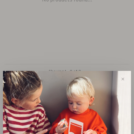
No products found...
Showing 1 - 0 of 0
✕
New
SALE 30%
SALE 60%
Clothes