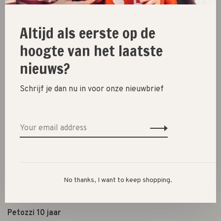
Shoes
Altijd als eerste op de
Presents
hoogte van het laatste
Lifestyle
nieuws?
Shop the look
Schrijf je dan nu in voor onze nieuwbrief
About us
Opening hours
Terms & conditions
Privacy policy
Payment options
Shipping, exchanges & returns
No thanks, I want to keep shopping.
Shopping in Den Bosch
Petozzi 10 jaar