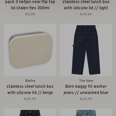
pack 3 rietjes voor flip top
stainless steel lunch box
lid stalen fles 300ml
with silicone lid // light
green
€5,95
€29,95
Blafre
The New
stainless steel lunch box
Bern baggy fit worker
with silicone lid // beige
jeans // unwashed blue
€29,95
€46,95