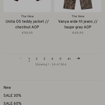
The New
The New
Unita OS teddy jacket //
Vanya wide fit jeans //
chestnut AOP
taupe gray AOP
€59,95
€49,95
1
2
3
4
5
41
Showing 1 - 24 of 964
New
SALE 30%
SALE 60%