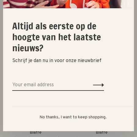
Altijd als eerste op de
Sproet & sprout
Blafre
hoogte van het laatste
sweater salvador deli //
flip top drinktuit // beige
nieuws?
vivid red
€7,95
€55,00
Schrijf je dan nu in voor onze nieuwbrief
No thanks, I want to keep shopping.
Blafre
Blafre