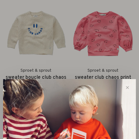
Sproet & sprout
Sproet & sprout
sweater boucle club chaos
sweater club chaos print
// ivory melee
pink // bloom
✕
€69,00
€57,00